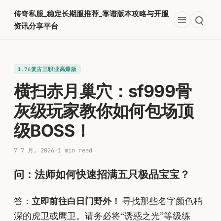
跳
传奇私服_稳定长期服推荐_靠谱版本攻略与开服
至
资讯分享平台
内
容
1.76复古三职业高爆版
横扫赤月巢穴：sf999骨
灰级玩家教你如何包场顶
级BOSS！
7 7 月, 2026
·
1 min read
问：法师如何快速招满五只极品宝宝？
答：
立即前往白日门野外！
寻找那些名字颜色稍
深的虎卫或鹰卫。请务必将“诱惑之光”等级练