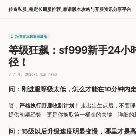
跳
传奇私服_稳定长期服推荐_靠谱版本攻略与开服资讯分享平台
至
内
容
1.76复古三职业高爆版
等级狂飙：sf999新手24
径！
7 7 月, 2026
·
1 min read
问：刚进服等级太低，怎么才能在10分钟内
答：
严格执行野鹿收割计划！
走出出生点后，不要理
提供初期经验，更是你换取第一桶金的关键。详细的
问：15级以后升级速度明显变慢，哪里才是