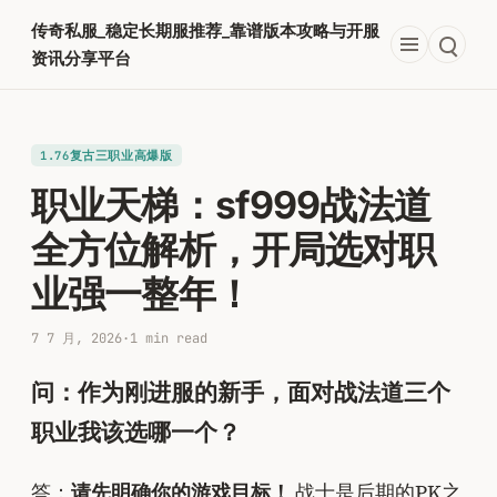
跳
传奇私服_稳定长期服推荐_靠谱版本攻略与开服
至
资讯分享平台
内
容
1.76复古三职业高爆版
职业天梯：sf999战法道
全方位解析，开局选对职
业强一整年！
7 7 月, 2026
·
1 min read
问：作为刚进服的新手，面对战法道三个
职业我该选哪一个？
答：
请先明确你的游戏目标！
战士是后期的PK之