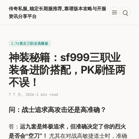
跳
传奇私服_稳定长期服推荐_靠谱版本攻略与开服
至
资讯分享平台
内
容
1.76复古三职业高爆版
神装秘籍：sf999三职业
装备进阶搭配，PK刷怪两
不误！
7 7 月, 2026
·
1 min read
问：战士追求高攻击还是高准确？
答：
运九套是终极追求，但准确决定了你的烈火
是否会“空刀”！
尤其在对战高敏捷道士时，准确