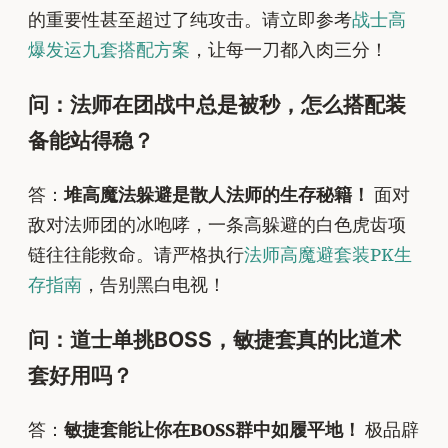
的重要性甚至超过了纯攻击。请立即参考
战士高
爆发运九套搭配方案
，让每一刀都入肉三分！
问：法师在团战中总是被秒，怎么搭配装
备能站得稳？
答：
堆高魔法躲避是散人法师的生存秘籍！
面对
敌对法师团的冰咆哮，一条高躲避的白色虎齿项
链往往能救命。请严格执行
法师高魔避套装PK生
存指南
，告别黑白电视！
问：道士单挑BOSS，敏捷套真的比道术
套好用吗？
答：
敏捷套能让你在BOSS群中如履平地！
极品辟