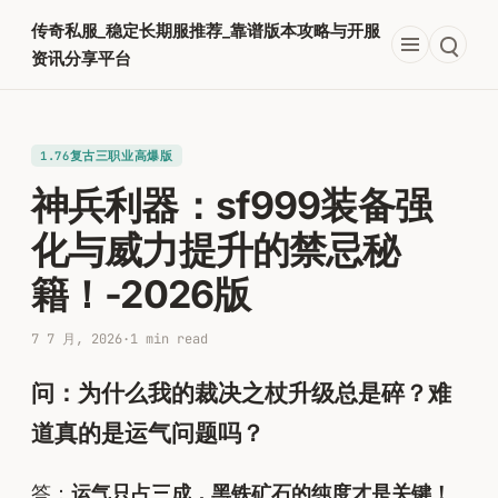
跳
传奇私服_稳定长期服推荐_靠谱版本攻略与开服
至
资讯分享平台
内
容
1.76复古三职业高爆版
神兵利器：sf999装备强
化与威力提升的禁忌秘
籍！-2026版
7 7 月, 2026
·
1 min read
问：为什么我的裁决之杖升级总是碎？难
道真的是运气问题吗？
答：
运气只占三成，黑铁矿石的纯度才是关键！