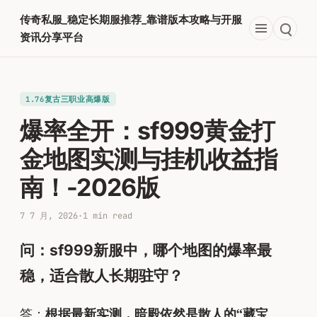
跳
传奇私服_稳定长期服推荐_靠谱版本攻略与开服
至
资讯分享平台
内
容
1.76复古三职业高爆版
爆率全开：sf999黄金打
金地图实测与挂机收益指
南！-2026版
7 7 月, 2026
·
1 min read
问：sf999新服中，哪个地图的爆率最
稳，适合散人长期驻守？
答：
根据最新实测，暗殿依然是散人的“藏宝