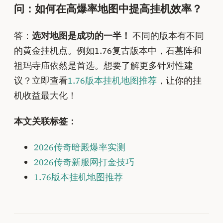
问：如何在高爆率地图中提高挂机效率？
答：
选对地图是成功的一半！
不同的版本有不同
的黄金挂机点。例如1.76复古版本中，石墓阵和
祖玛寺庙依然是首选。想要了解更多针对性建
议？立即查看
1.76版本挂机地图推荐
，让你的挂
机收益最大化！
本文关联标签：
2026传奇暗殿爆率实测
2026传奇新服网打金技巧
1.76版本挂机地图推荐