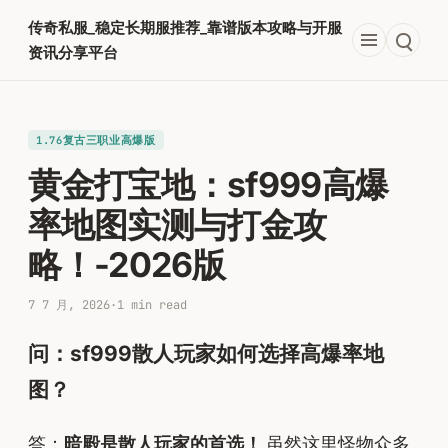
跳
传奇私服_稳定长期服推荐_靠谱版本攻略与开服
至
资讯分享平台
内
容
1.76复古三职业高爆版
黄金打宝地：sf999高爆
率地图实测与打金攻
略！-2026版
7 7 月, 2026
·
1 min read
问：sf999散人玩家如何选择高爆率地
图？
答：
暗殿是散人玩家的首选！
虽然这里怪物众多