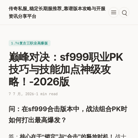
跳
传奇私服_稳定长期服推荐_靠谱版本攻略与开服
至
资讯分享平台
内
容
1.76复古三职业高爆版
巅峰对决：sf999职业PK
技巧与技能加点神级攻
略！-2026版
7 7 月, 2026
·
1 min read
问：在sf999合击版本中，战法组合PK时
如何打出最高爆发？
答：
核心在于“锁定”与“合击”的释放时机！
战士