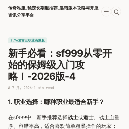
跳
传奇私服_稳定长期服推荐_靠谱版本攻略与开服
至
资讯分享平台
内
容
1.76复古三职业高爆版
新手必看：sf999从零开
始的保姆级入门攻
略！-2026版-4
8 7 月, 2026
·
1 min read
1. 职业选择：哪种职业最适合新手？
在sf999中，新手推荐选择
战士
或
道士
。战士血量
厚、容错率高，适合喜欢简单粗暴操作的玩家；