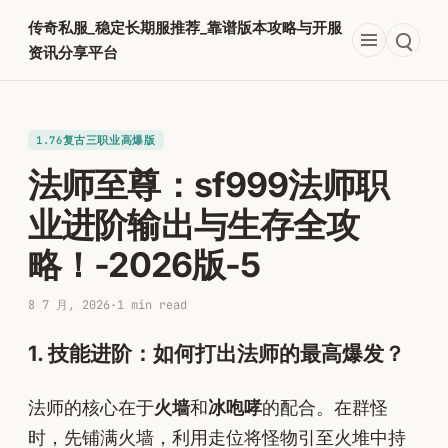
跳
传奇私服_稳定长期服推荐_靠谱版本攻略与开服
至
资讯分享平台
内
容
1.76复古三职业高爆版
法师至尊：sf999法师职
业进阶输出与生存全攻
略！-2026版-5
8 7 月, 2026
·
1 min read
1. 技能进阶：如何打出法师的最高爆发？
法师的核心在于
火墙
和
冰咆哮
的配合。在群怪
时，先铺满火墙，利用走位将怪物引至火堆中持