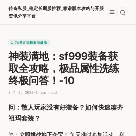
跳
传奇私服_稳定长期服推荐_靠谱版本攻略与开服
至
资讯分享平台
内
容
1.76复古三职业高爆版
神装满地：sf999装备获
取全攻略，极品属性洗练
终极问答！-10
8 7 月, 2026
·
1 min read
问：散人玩家没有好装备？如何快速凑齐
祖玛套装？
答：
立即挑战地下夺宝！
每天准时参加活动，利