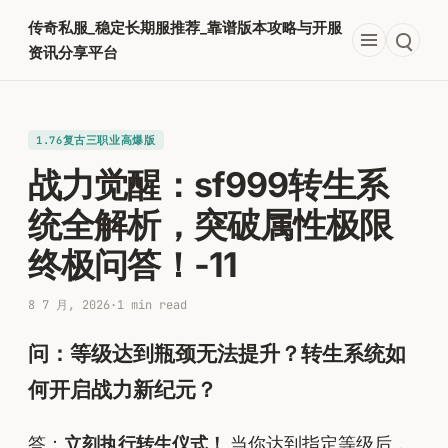
跳
传奇私服_稳定长期服推荐_靠谱版本攻略与开服
至
资讯分享平台
内
容
1.76复古三职业高爆版
战力觉醒：sf999转生系
统全解析，突破属性极限
终极问答！-11
8 7 月, 2026
·
1 min read
问：等级达到瓶颈无法提升？转生系统如
何开启战力新纪元？
答：
立刻执行转生仪式！
当你达到指定等级后，