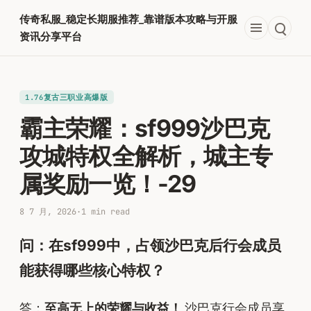
跳
传奇私服_稳定长期服推荐_靠谱版本攻略与开服
至
资讯分享平台
内
容
1.76复古三职业高爆版
霸主荣耀：sf999沙巴克
攻城特权全解析，城主专
属奖励一览！-29
8 7 月, 2026
·
1 min read
问：在sf999中，占领沙巴克后行会成员
能获得哪些核心特权？
答：
至高无上的荣耀与收益！
沙巴克行会成员享