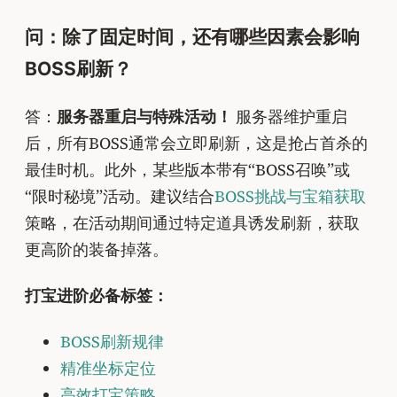
问：除了固定时间，还有哪些因素会影响
BOSS刷新？
答：
服务器重启与特殊活动！
服务器维护重启
后，所有BOSS通常会立即刷新，这是抢占首杀的
最佳时机。此外，某些版本带有“BOSS召唤”或
“限时秘境”活动。建议结合
BOSS挑战与宝箱获取
策略，在活动期间通过特定道具诱发刷新，获取
更高阶的装备掉落。
打宝进阶必备标签：
BOSS刷新规律
精准坐标定位
高效打宝策略