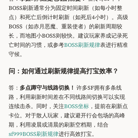
BOSS刷新通常分为固定时间刷新（如每小时整
点）和死亡后倒计时刷新（如死后4小时）。高级
BOSS（如赤月恶魔、重装使者）的刷新周期较
长，而地图小BOSS则较快。建议玩家养成记录死
亡时间的习惯，或参考
BOSS刷新规律
表进行精准
守候。
问：如何通过刷新规律提高打宝效率？
答：
多点蹲守与线路切换！
许多SF拥有多条线
路，利用刷新时间差在不同线路间切换可以实现
连续击杀。同时，关注
BOSS坐标
，提前在刷新点
卡位。对于散人玩家，建议避开行会包场的高峰
期，利用凌晨或清晨的刷新空档期，结合
sf999BOSS刷新规律
进行高效打宝。