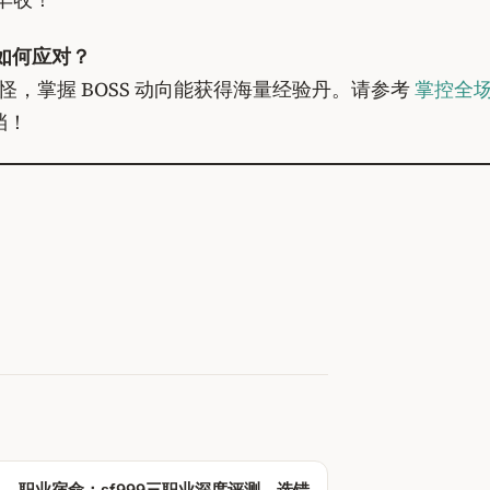
该如何应对？
，掌握 BOSS 动向能获得海量经验丹。请参考
掌控全场
挡！
 →
职业宿命：sf999三职业深度评测，选错