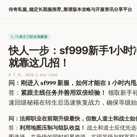
跳
传奇私服_稳定长期服推荐_靠谱版本攻略与开服资讯分享平台
至
内
容
1.76复古三职业高爆版
快人一步：sf999新手1小
就靠这几招！
8 7 月, 2026
·
1 min read
问：刚进入 sf999 新服，如何才能在 1 小
答：
紧跟主线任务并善用双倍经验！
领取新手
速回级秘籍在转生后迅速恢复战力，确保等级始
问：法师职业在前期升级最快，但散人道士和战士如
答：
利用地图压制与组队收益！
战士和道士应优先选
图选择，在升级的同时积累资源，实现等级与财富双