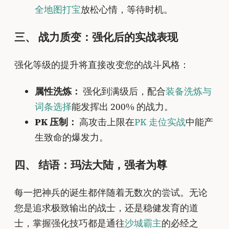
全地图打宝
放松心情，等待时机。
三、 战力质变：强化后的实战表现
强化等级的提升将直接改变您的战斗风格：
属性洗炼：
强化到满级后，配合
装备洗炼与
词条选择
能发挥出 200% 的战力。
PK 压制：
高攻击上限在
PK 走位实战
中能产
生致命的爆发力。
四、 结语：玛法大陆，强者为尊
每一把神兵的诞生都伴随着无数次的尝试。无论
您是追求极致输出的战士，还是稳健发育的道
士，掌握强化技巧都是通往
沙城霸主
的必经之