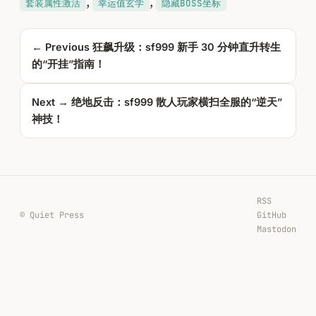
, 
, 
套装属性激活
幸运值玄学
隐藏BOSS坐标
← Previous
狂飙升级：sf999 新手 30 分钟直升转生
的“开挂”指南！
Next →
绝地反击：sf999 散人玩家横扫全服的“逆天”
神技！
RSS
© Quiet Press
GitHub
Mastodon