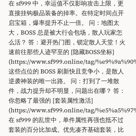
在 sf999 中，幸运值不仅影响攻击上限，更
直接挂钩极品装备的掉率。在特定时间点开
启宝箱，爆率提升不止一倍。 问：地图太
大，BOSS 总是被大行会包场，散人玩家怎
么活？ 答：避开热门图，锁定散人天堂！火
速前往那些人迹罕至的 [隐藏BOSS坐标]
(https://www.sf999.online/tag/%e9%9
这些点位的 BOSS 刷新快且竞争小，是散人
逆袭神装的唯一出路。 问：打到了一堆散
件，战力提升却不明显，问题出在哪？ 答：
你忽略了最强的 [套装属性激活]
(https://www.sf999.online/tag/%e5%
在 sf999 的乱世中，单件属性再强也抵不过
套装的百分比加成。优先凑齐基础套装，比