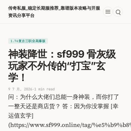
跳
传奇私服_稳定长期服推荐_靠谱版本攻略与开服
至
资讯分享平台
内
容
1.76复古三职业高爆版
神装降世：sf999 骨灰级
玩家不外传的“打宝”玄
学！
9 7 月, 2026
·
1 min read
问：为什么大佬们总能一身神装，而你打了
一整天还是商店货？ 答：因为你没掌握 [幸
运值玄学]
(https://www.sf999.online/tag/%e5%