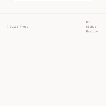
RSS
© Quiet Press
GitHub
Mastodon