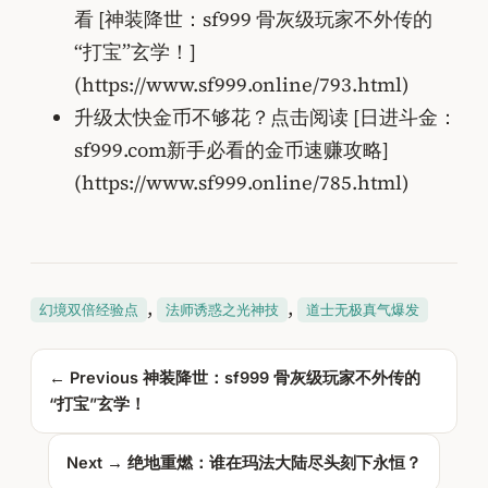
看 [神装降世：sf999 骨灰级玩家不外传的
“打宝”玄学！]
(https://www.sf999.online/793.html)
升级太快金币不够花？点击阅读 [日进斗金：
sf999.com新手必看的金币速赚攻略]
(https://www.sf999.online/785.html)
, 
, 
幻境双倍经验点
法师诱惑之光神技
道士无极真气爆发
← Previous
神装降世：sf999 骨灰级玩家不外传的
“打宝”玄学！
Next →
绝地重燃：谁在玛法大陆尽头刻下永恒？