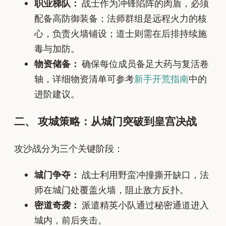
职业梯队：
战士作为冲锋陷阵的肉盾，必须
配备高防御装备；法师群组是远程火力的核
心，负责火墙铺设；道士则需在后排持续施
毒与加防。
物资储备：
确保每位成员备足大药与复活卷
轴，详细物资清单可参考
新手开荒指南
中的
进阶建议。
二、 攻城策略：从城门突破到皇宫决战
攻沙战分为三个关键阶段：
城门争夺：
战士利用野蛮冲撞撕开缺口，法
师在城门处覆盖火墙，阻止敌方反扑。
密道奇袭：
派遣精英小队通过秘密通道进入
城内，前后夹击。