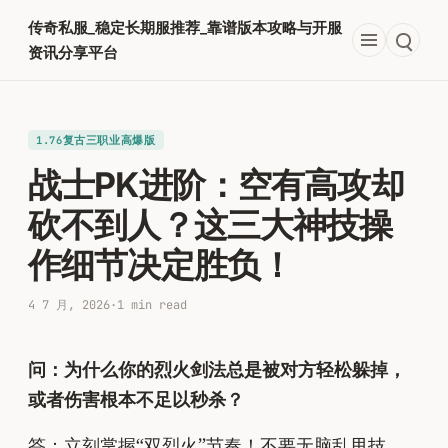
跳
传奇私服_稳定长期服推荐_靠谱版本攻略与开服
至
资讯分享平台
内
容
1.76复古三职业高爆版
战士PK进阶：空有高攻却
砍不到人？这三大神技操
作细节决定胜负！
4 7 月, 2026
·
1 min read
问：为什么你的烈火剑法总是被对方轻松躲掉，
或者伤害根本不足以秒杀？
答：立刻掌握“双烈火”节奏！不要无脑乱甩技